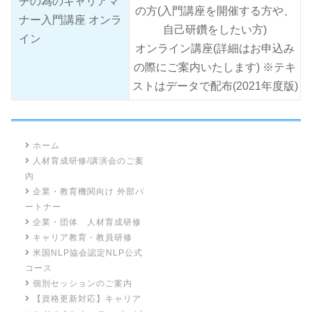
チの為のキャリアマ
の方(入門講座を開催する方や、
ナー入門講座 オンラ
自己研鑽をしたい方)
イン
オンライン講座(詳細はお申込み
の際にご案内いたします) ※テキ
ストはデータで配布(2021年度版)
ホーム
人材育成研修/講演会のご案
内
企業・教育機関向け 外部パ
ートナー
企業・団体 人材育成研修
キャリア教育・教員研修
米国NLP協会認定NLP公式
コース
個別セッションのご案内
【資格更新対応】キャリア