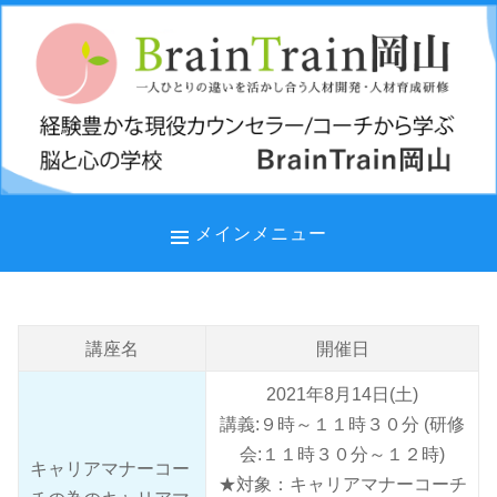
コ
ン
テ
ン
ツ
へ
ス
キ
メインメニュー
ッ
プ
講座名
開催日
2021年8月14日(土)
講義:９時～１１時３０分 (研修
会:１１時３０分～１２時)
キャリアマナーコー
★対象：キャリアマナーコーチ