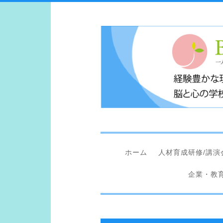
コ
ン
テ
ン
ツ
へ
ス
キ
ッ
プ
ホーム
人材育成研修/講演
企業・教