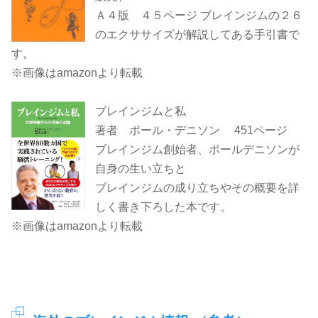
Ａ４版 ４５ページ ブレインジムの２６
のエクササイズが解説してある手引書で
す。
※画像はamazonより転載
ブレインジムと私
著者 ポール・デニソン 451ページ
ブレインジム創始者、ポールデニソンが
自身の生い立ちと
ブレインジムの成り立ちやその概要を詳
しく書き下ろした本です。
※画像はamazonより転載