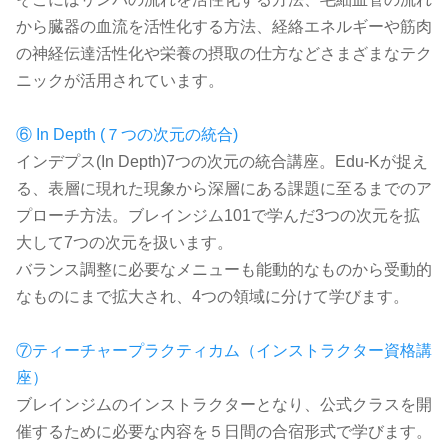
から臓器の血流を活性化する方法、経絡エネルギーや筋肉
の神経伝達活性化や栄養の摂取の仕方などさまざまなテク
ニックが活用されています。
⑥ In Depth (７つの次元の統合)
インデプス(In Depth)7つの次元の統合講座。Edu-Kが捉え
る、表層に現れた現象から深層にある課題に至るまでのア
プローチ方法。ブレインジム101で学んだ3つの次元を拡
大して7つの次元を扱います。
バランス調整に必要なメニューも能動的なものから受動的
なものにまで拡大され、4つの領域に分けて学びます。
⑦ティーチャープラクティカム（インストラクター資格講
座）
ブレインジムのインストラクターとなり、公式クラスを開
催するために必要な内容を５日間の合宿形式で学びます。