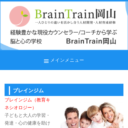
コ
ン
テ
ン
ツ
へ
ス
キ
メインメニュー
ッ
プ
ブレインジム
ブレインジム（教育キ
ネシオロジー）
子どもと大人の学習・
発達・心の健康を助け