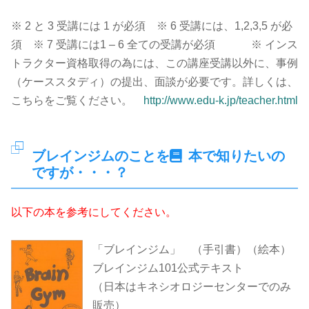
※ 2 と 3 受講には 1 が必須 ※ 6 受講には、1,2,3,5 が必
須 ※ 7 受講には1 – 6 全ての受講が必須 ※ インス
トラクター資格取得の為には、この講座受講以外に、事例
（ケーススタディ）の提出、面談が必要です。詳しくは、
こちらをご覧ください。
http://www.edu-k.jp/teacher.html
ブレインジムのことを
本で知りたいの
ですが・・・？
以下の本を参考にしてください。
「ブレインジム」 （手引書）（絵本）
ブレインジム101公式テキスト
（日本はキネシオロジーセンターでのみ
販売）