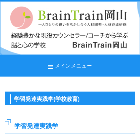
コ
ン
テ
ン
ツ
へ
ス
キ
メインメニュー
ッ
プ
学習発達実践学(学校教育)
学習発達実践学