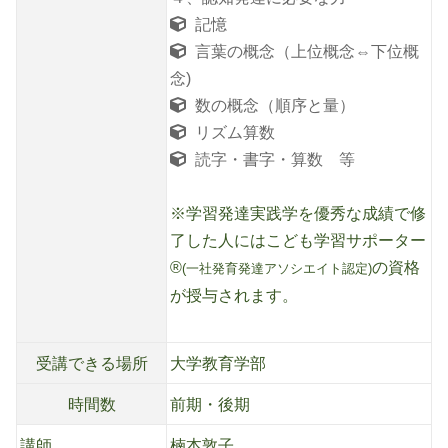
記憶
言葉の概念（上位概念⇔下位概
念)
数の概念（順序と量）
リズム算数
読字・書字・算数 等
※学習発達実践学を優秀な成績で修
了した人にはこども学習サポーター
®
の資格
(一社発育発達アソシエイト認定)
が授与されます。
受講できる場所
大学教育学部
時間数
前期・後期
講師
楠本敦子